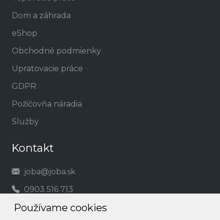
Dom a záhrada
eShop
Obchodné podmienky
Upratovacie práce
GDPR
Požičovňa náradia
Služby
Kontakt
joba@joba.sk
0903 516 713
Používame cookies
Social