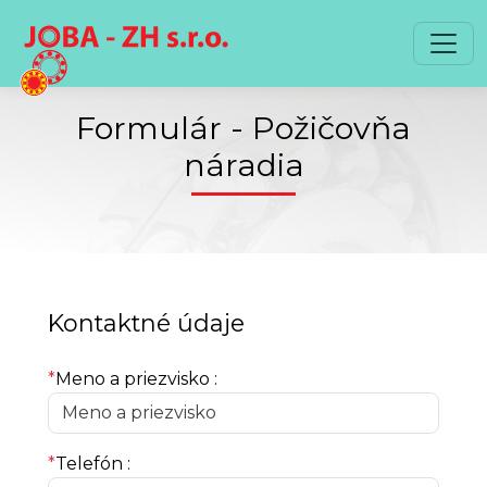
Preskočiť na obsah
Preskočiť na hlavné menu
Formulár - Požičovňa
náradia
Kontaktné údaje
*
Meno a priezvisko :
*
Telefón :