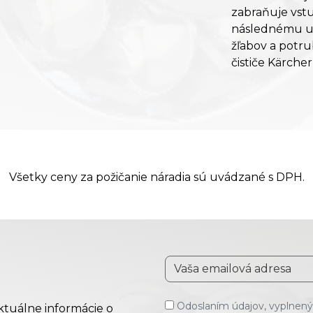
zabraňuje vstup
následnému up
žľabov a potru
čističe Kärche
Všetky ceny za požičanie náradia sú uvádzané s DPH.
Odoslaním údajov, vyplnenýc
aktuálne informácie o