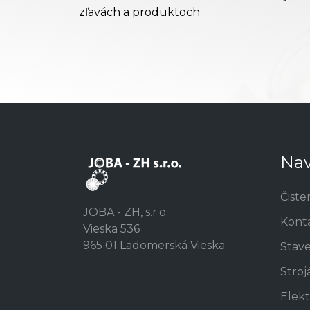
zľavách a produktoch
Nav
Čiste
JOBA - ZH, s.r.o.
Kont
Vieska 536
965 01 Ladomerská Vieska
Stav
Stroj
Elekt