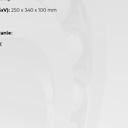
xV):
250 x 340 x 100 mm
anie:
€