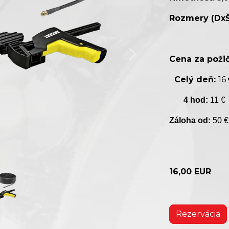
Rozmery (DxŠ
Cena za požič
Celý deň:
16
4 hod:
11 €
Záloha od:
50 €
16,00 EUR
Rezervácia