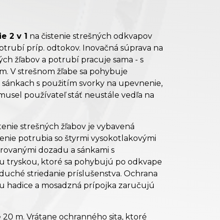
e 2 v 1
na čistenie strešných odkvapov
trubí príp. odtokov. Inovačná súprava na
ných žľabov a potrubí pracuje sama - s
m. V strešnom žľabe sa pohybuje
 sánkach s použitím svorky na upevnenie,
musel používateľ stáť neustále vedľa na
tenie strešných žľabov je vybavená
tenie potrubia so štyrmi vysokotlakovými
ovanými dozadu a sánkami s
u tryskou, ktoré sa pohybujú po odkvape
oduché striedanie príslušenstva. Ochrana
iu hadice a mosadzná prípojka zaručujú
.
e 20 m. Vrátane ochranného sita, ktoré