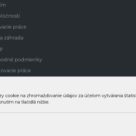
tím
ločnosti
vacie práce
a záhrada
p
odné podmienky
ovacie práce
R
ovňa náradia
cookie na zhromažďovanie údajov za účelom vytvárania štatistík
utím na tlačidlá nižšie.
by
© 2026 Arrabella s.r.o., mayabella s.r.o., Všetky práva vyhradené.