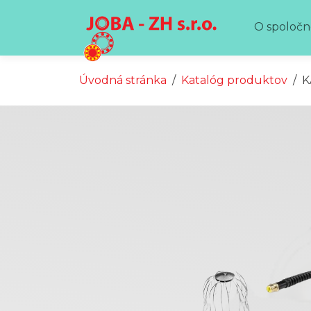
Preskočiť na obsah
Preskočiť na hlavné menu
O spoločn
Úvodná stránka
Katalóg produktov
K