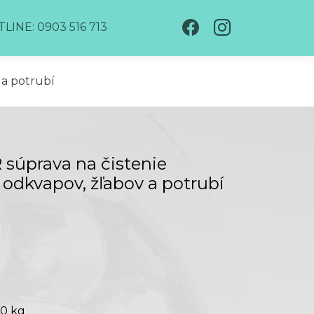
LINE: 0903 516 713
 a potrubí
súprava na čistenie
 odkvapov, žľabov a potrubí
0 kg