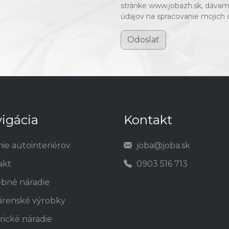
stránke www.jobazh.sk, dávam
údajov na spracovanie mojich
Odoslať
igácia
Kontakt
nie autointeriérov
joba@joba.sk
akt
0903 516 713
ebné náradie
árenské výrobky
rické náradie