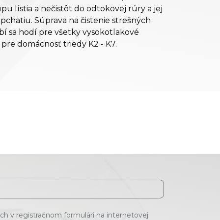
u lístia a nečistôt do odtokovej rúry a jej
chatiu. Súprava na čistenie strešných
bí sa hodí pre všetky vysokotlakové
r pre domácnosť triedy K2 - K7.
h v registračnom formulári na internetovej