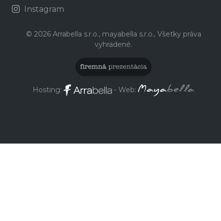
Instagram
© 2026 Arrabella s.r.o., mayabella s.r.o., Všetky práva
vyhradené.
Hosting:
- Web: