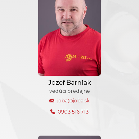
Jozef Barniak
vedúci predajne
joba@joba.sk
0903 516 713