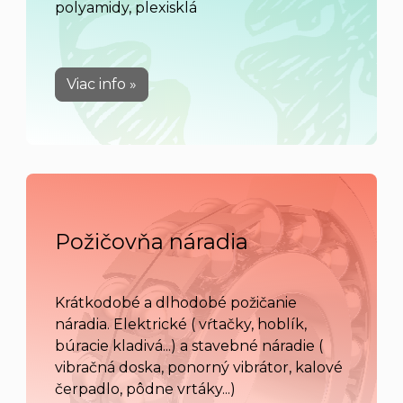
polyamidy, plexisklá
Viac info »
Požičovňa náradia
Krátkodobé a dlhodobé požičanie
náradia. Elektrické ( vŕtačky, hoblík,
búracie kladivá...) a stavebné náradie (
vibračná doska, ponorný vibrátor, kalové
čerpadlo, pôdne vrtáky...)