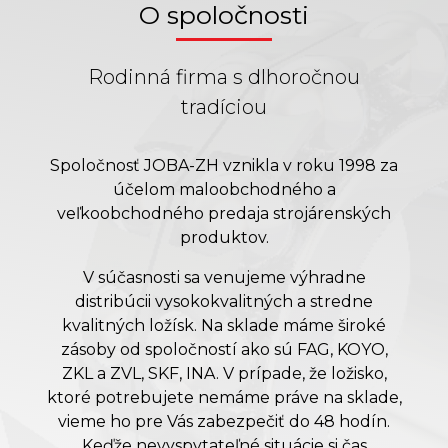
O spoločnosti
Rodinná firma s dlhoročnou
tradíciou
Spoločnosť JOBA-ZH vznikla v roku 1998 za
účelom maloobchodného a
veľkoobchodného predaja strojárenských
produktov.
V súčasnosti sa venujeme výhradne
distribúcii vysokokvalitných a stredne
kvalitných ložísk. Na sklade máme široké
zásoby od spoločností ako sú FAG, KOYO,
ZKL a ZVL, SKF, INA. V prípade, že ložisko,
ktoré potrebujete nemáme práve na sklade,
vieme ho pre Vás zabezpečiť do 48 hodín.
Keďže nevyspytateľné situácie si čas