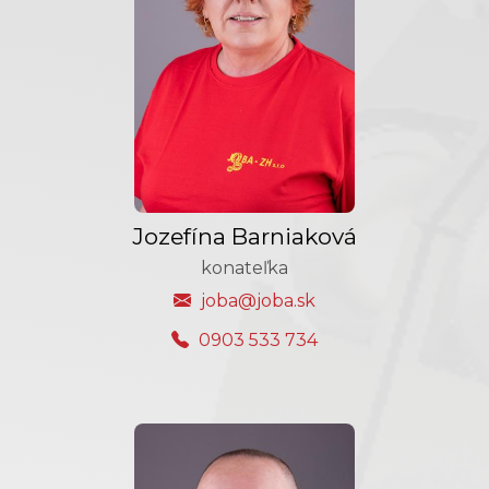
Jozefína Barniaková
konateľka
joba@joba.sk
0903 533 734