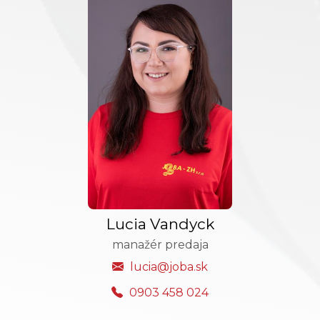
Lucia Vandyck
manažér predaja
lucia@joba.sk
0903 458 024