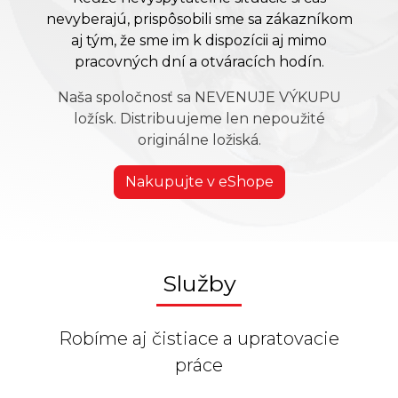
nevyberajú, prispôsobili sme sa zákazníkom
aj tým, že sme im k dispozícii aj mimo
pracovných dní a otváracích hodín.
Naša spoločnosť sa NEVENUJE VÝKUPU
ložísk. Distribuujeme len nepoužité
originálne ložiská.
Nakupujte v eShope
Služby
Robíme aj čistiace a upratovacie
práce