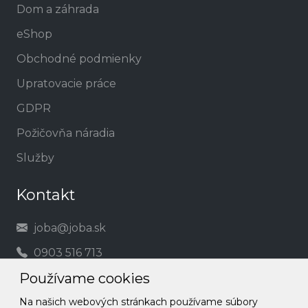
Dom a záhrada
eShop
Obchodné podmienky
Upratovacie práce
GDPR
Požičovňa náradia
Služby
Kontakt
joba@joba.sk
0903 516 713
Používame cookies
Social
Na našich webových stránkach používame súbory