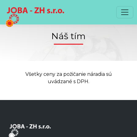
Preskočiť na obsah
Preskočiť na hlavné menu
Náš tím
Všetky ceny za požičanie náradia sú
uvádzané s DPH.