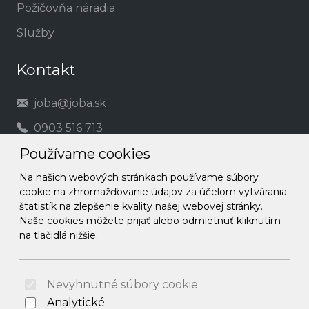
Požičovňa náradia
Služby
Kontakt
joba@joba.sk
0903 516 713
Používame cookies
Social
Na našich webových stránkach používame súbory
cookie na zhromažďovanie údajov za účelom vytvárania
Facebook
štatistík na zlepšenie kvality našej webovej stránky.
Naše cookies môžete prijať alebo odmietnuť kliknutím
Instagram
na tlačidlá nižšie.
© 2026 Arrabella s.r.o., mayabella s.r.o., Všetky práva
vyhradené.
Nevyhnutné súbory cookie
Analytické