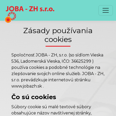
Preskočiť na obsah
Preskočiť na hlavné menu
Zásady používania
cookies
Spoločnosť JOBA - ZH, s.r.o. (so sídlom Vieska
536, Ladomerská Vieska, IČO: 36625299 )
používa cookies a podobné technológie na
zlepšovanie svojich online služieb. JOBA - ZH,
s.r.o. prevádzkuje internetovú stránku
www.jobazh.sk .
Čo sú cookies
Súbory cookie sú malé textové súbory
obsahujúce názov navštívenej stránky,