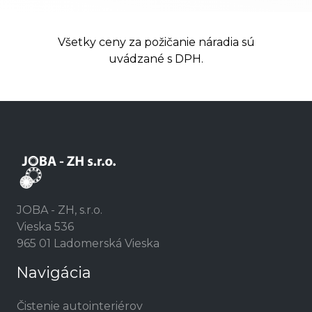
Všetky ceny za požičanie náradia sú
uvádzané s DPH.
JOBA - ZH, s.r.o.
Vieska 536
965 01 Ladomerská Vieska
Navigácia
Čistenie autointeriérov