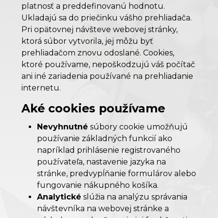
platnosť a preddefinovanú hodnotu.
Ukladajú sa do priečinku vášho prehliadača.
Pri opätovnej návšteve webovej stránky,
ktorá súbor vytvorila, jej môžu byť
prehliadačom znovu odoslané. Cookies,
ktoré používame, nepoškodzujú váš počítač
ani iné zariadenia používané na prehliadanie
internetu.
Aké cookies používame
Nevyhnutné
súbory cookie umožňujú
používanie základných funkcií ako
napríklad prihlásenie registrovaného
používateľa, nastavenie jazyka na
stránke, predvypĺňanie formulárov alebo
fungovanie nákupného košíka.
Analytické
slúžia na analýzu správania
návštevníka na webovej stránke a