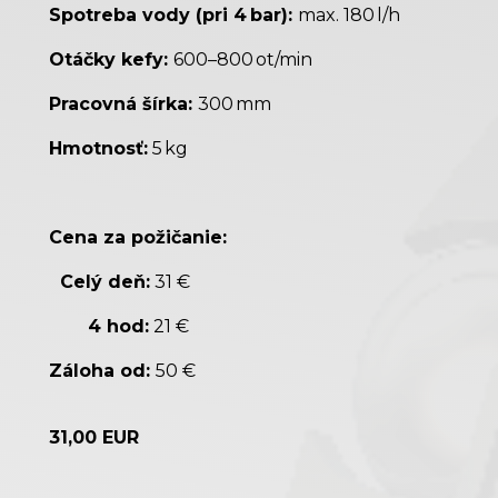
Spotreba vody (pri 4 bar):
max. 180 l/h
Otáčky kefy:
600–800 ot/min
Pracovná šírka:
300 mm
Hmotnosť:
5 kg
Cena za požičanie:
Celý deň:
31 €
4 hod:
21 €
Záloha od:
50 €
31,00 EUR