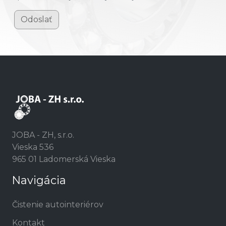
Odoslať
JOBA - ZH, s.r.o.
Vieska 536
965 01 Ladomerská Vieska
Navigácia
Čistenie autointeriérov
Kontakt