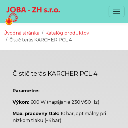
Preskočiť na obsah
Preskočiť na hlavné menu
Úvodná stránka
Katalóg produktov
Čistič terás KARCHER PCL 4
Čistič terás KARCHER PCL 4
Parametre:
Výkon:
600 W (napájanie 230 V/50 Hz)
Max. pracovný tlak:
10 bar, optimálny pri
nízkom tlaku (~4 bar)