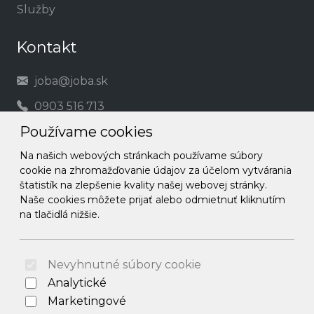
Služby
Kontakt
joba@joba.sk
0903 516 713
Používame cookies
Social
Na našich webových stránkach používame súbory
cookie na zhromažďovanie údajov za účelom vytvárania
Facebook
štatistík na zlepšenie kvality našej webovej stránky.
Naše cookies môžete prijať alebo odmietnuť kliknutím
Instagram
na tlačidlá nižšie.
© 2026 Arrabella s.r.o., mayabella s.r.o., Všetky práva
vyhradené.
Nevyhnutné súbory cookie
Analytické
Marketingové