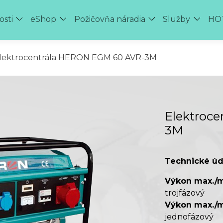
osti
eShop
Požičovňa náradia
Služby
HOT
lektrocentrála HERON EGM 60 AVR-3M
Elektroc
3M
Technické úd
Výkon max./m
trojfázový
Výkon max./m
jednofázový