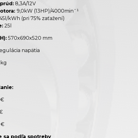
prúd:
8,3A/12V
otora:
9,0kW (13HP)/4000minˉ¹
45l/kWh (pri 75% zaťažení)
e:
25l
H):
570x690x520 mm
egulácia napätia
 kg
anie:
 €
 €
 €
je sa podľa spotreby