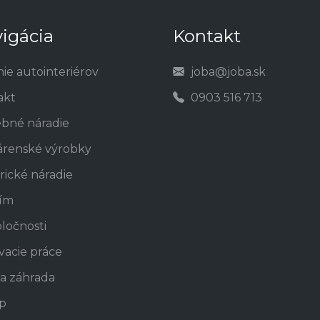
igácia
Kontakt
nie autointeriérov
joba@joba.sk
akt
0903 516 713
ebné náradie
árenské výrobky
rické náradie
tím
ločnosti
vacie práce
a záhrada
p