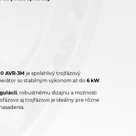
0 AVR‑3M
je spoľahlivý trojfázový
erátor so stabilným výkonom až do
6 kW
.
gulácii
, robustnému dizajnu a možnosti
ofázovo aj trojfázovo je ideálny pre rôzne
nasadenia.