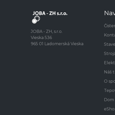
Nav
Čiste
JOBA - ZH, s.r.o.
Kont
Vieska 536
965 01 Ladomerská Vieska
Stav
Stroj
Elekt
Náš 
O spo
Tepo
Dom 
eSho