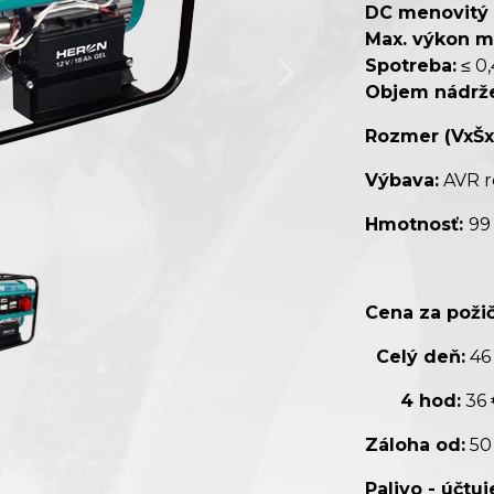
DC menovitý 
Max. výkon m
Spotreba:
≤ 0,
Objem nádrž
Rozmer (VxŠx
Výbava:
AVR r
Hmotnosť:
99
Cena za požič
Celý deň:
46
4 hod:
36
Záloha od:
50
Palivo - účtu