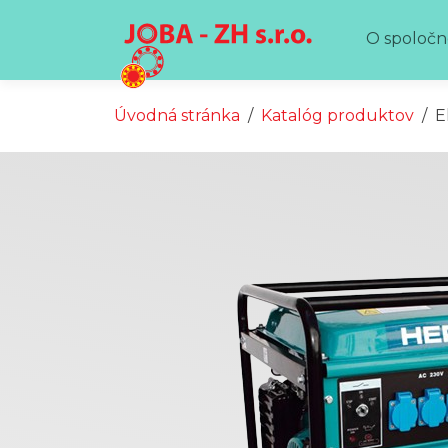
Preskočiť na obsah
Preskočiť na hlavné menu
O spoločn
Úvodná stránka
Katalóg produktov
E