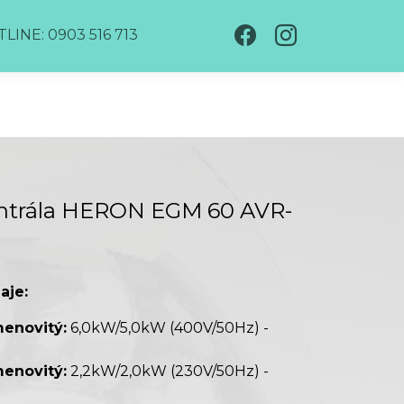
LINE: 0903 516 713
entrála HERON EGM 60 AVR-
aje:
enovitý:
6,0kW/5,0kW (400V/50Hz) -
enovitý:
2,2kW/2,0kW (230V/50Hz) -