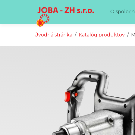
Preskočiť na obsah
Preskočiť na hlavné menu
O spoločn
Úvodná stránka
Katalóg produktov
M