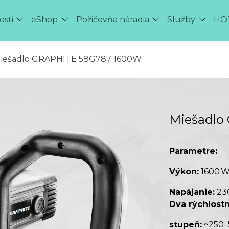
osti
eShop
Požičovňa náradia
Služby
HOT
iešadlo GRAPHITE 58G787 1600W
Miešadlo
Parametre:
Výkon:
1600 
Napájanie:
230
Dva rýchlost
stupeň:
~250–5