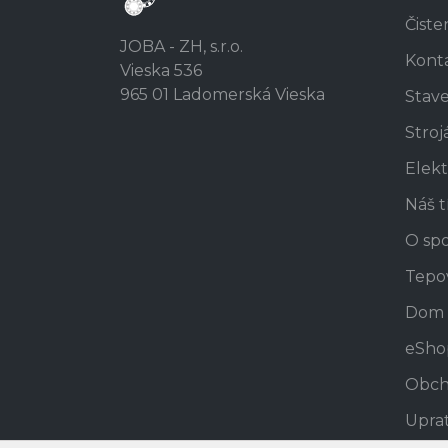
Čiste
JOBA - ZH, s.r.o.
Kont
Vieska 536
965 01 Ladomerská Vieska
Stav
Stroj
Elekt
Náš 
O spo
Tepo
Dom 
eSho
Obch
Uprat