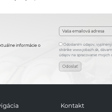
Odoslaním údajov, vyplnenýc
aktuálne informácie o
stránke www.jobazh.sk, dávam
údajov na spracovanie mojich
Odoslať
igácia
Kontakt