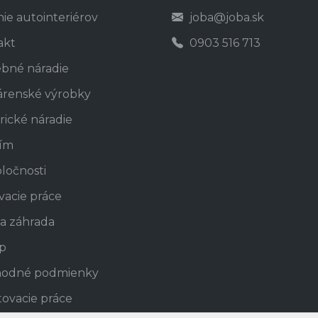
nie autointeriérov
joba@joba.sk
akt
0903 516 713
ebné náradie
árenské výrobky
rické náradie
tím
ločnosti
vacie práce
a záhrada
p
odné podmienky
ovacie práce