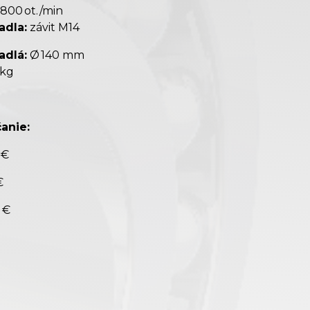
800 ot./min
adla:
závit M14
dlá:
Ø 140 mm
 kg
anie:
 €
€
 €