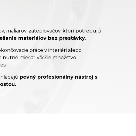
v, maliarov, zatepľovačov, ktorí potrebujú
iešanie materiálov bez prestávky
.
ončovacie práce v interiéri alebo
 je nutné miešať väčšie množstvo
si.
í hľadajú
pevný profesionálny nástroj s
osťou.