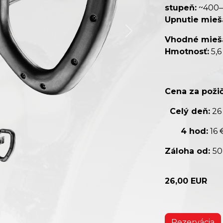
stupeň:
~400–
Upnutie mieš
Vhodné mieša
Hmotnosť:
5,6
Cena za požič
Celý deň:
26
4 hod:
16 
Záloha od:
50
26,00 EUR
Rezervácia