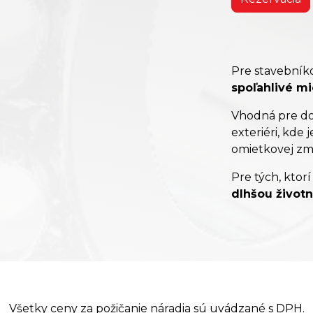
Pre stavebníko
spoľahlivé m
Vhodná pre dok
exteriéri, kde
omietkovej zme
Pre tých, ktor
dlhšou životn
Všetky ceny za požičanie náradia sú uvádzané s DPH.