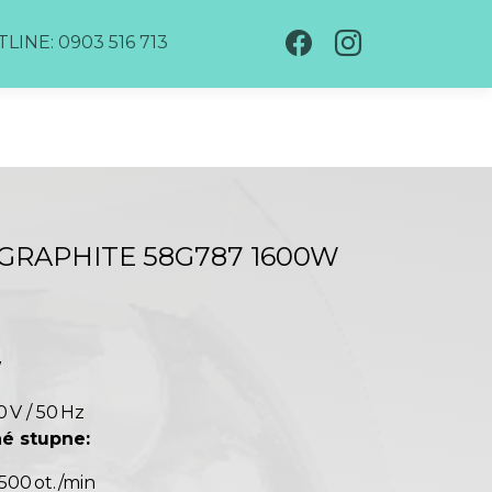
LINE: 0903 516 713
 GRAPHITE 58G787 1600W
W
 V / 50 Hz
né stupne:
00 ot./min