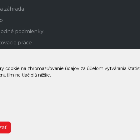
a záhrada
p
odné podmienky
ovacie práce
R
ovňa náradia
cookie na zhromažďovanie údajov za účelom vytvárania štatistík
utím na tlačidlá nižšie.
by
© 2026 Arrabella s.r.o., mayabella s.r.o., Všetky práva vyhradené.
Hosting:
- Web:
zať