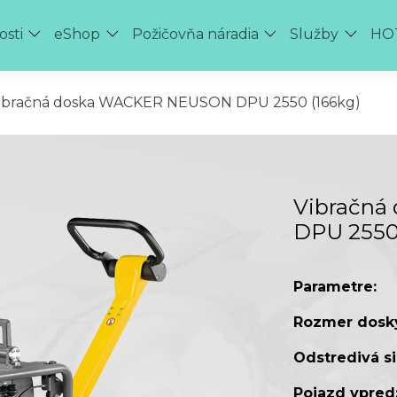
osti
eShop
Požičovňa náradia
Služby
HOT
ibračná doska WACKER NEUSON DPU 2550 (166kg)
Vibračn
DPU 2550 
Parametre:
Rozmer dosk
Odstredivá si
Pojazd vpred