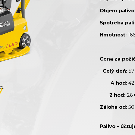
Objem palivo
Spotreba pali
Hmotnosť:
16
Cena za požič
Celý deň:
57
4 hod:
42
2 hod:
26 
Záloha od:
50
Palivo - účtu