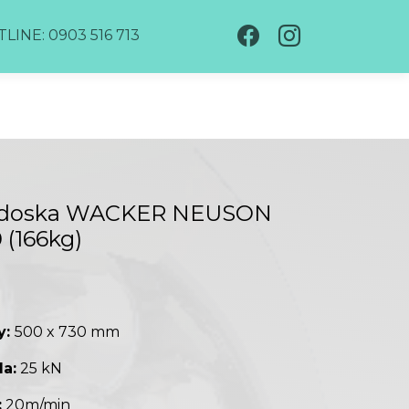
LINE: 0903 516 713
á doska WACKER NEUSON
(166kg)
y:
500 x 730 mm
la:
25 kN
:
20m/min