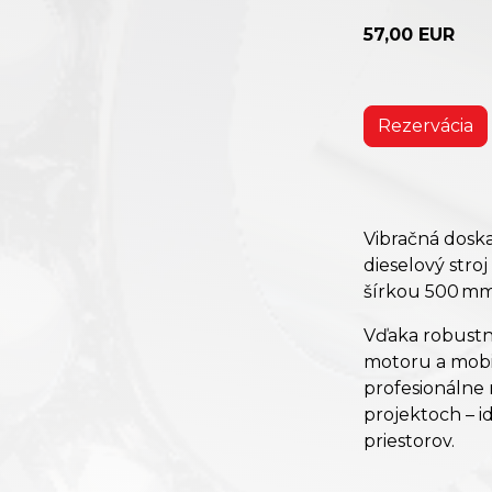
57,00 EUR
Rezervácia
Vibračná dosk
dieselový stro
šírkou 500 mm
Vďaka robust
motoru a mob
profesionálne 
projektoch – 
priestorov.