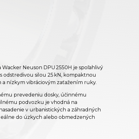
a Wacker Neuson DPU 2550H je spoľahlivý
j s odstredivou silou 25 kN, kompaktnou
 a nízkym vibráciovým zaťažením ruky.
nému prevedeniu dosky, účinnému
ilnému podvozku je vhodná na
nasadenie v urbanistických a záhradných
ideálne do úzkych alebo obmedzených