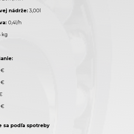
vej nádrže:
3,00l
va:
0,4l/h
6 kg
anie:
 €
 €
€
 €
je sa podľa spotreby