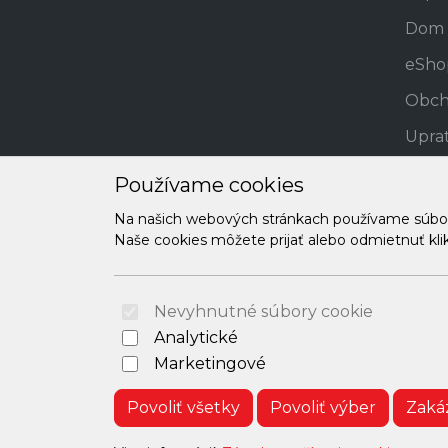
Dom 
eSho
Obch
Uprat
GDP
Používame cookies
Požič
Na našich webových stránkach používame súbory 
Naše cookies môžete prijať alebo odmietnuť klikn
Služ
Nevyhnutné súbory cookie
Analytické
Marketingové
Povoliť všetky
Povoliť výber
Zaká