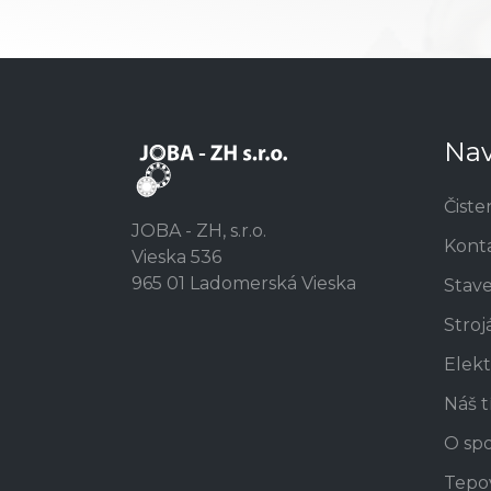
Nav
Čiste
JOBA - ZH, s.r.o.
Kont
Vieska 536
965 01 Ladomerská Vieska
Stav
Stroj
Elekt
Náš 
O spo
Tepo