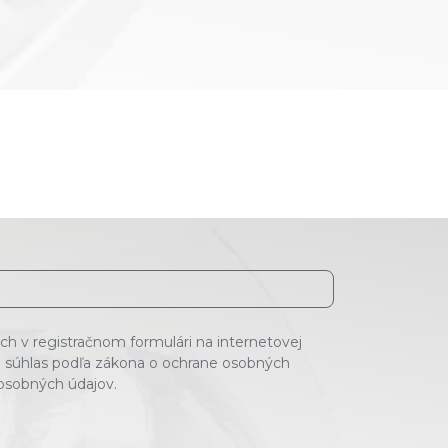
h v registračnom formulári na internetovej
 súhlas podľa zákona o ochrane osobných
 osobných údajov.