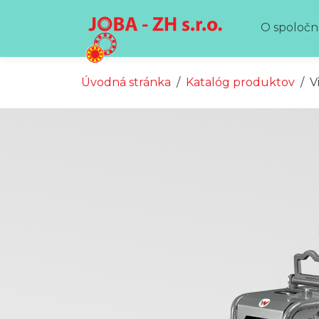
Preskočiť na obsah
Preskočiť na hlavné menu
O spoločn
Úvodná stránka
Katalóg produktov
V