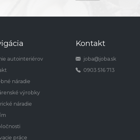
igácia
Kontakt
nie autointeriérov
joba@joba.sk
akt
0903 516 713
ebné náradie
árenské výrobky
rické náradie
tím
ločnosti
vacie práce