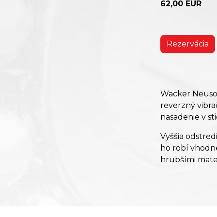
62,00 EUR
Rezervácia
Wacker Neuson
reverzný vibr
nasadenie v st
Vyššia odstred
ho robí vhodne
hrubšími mater