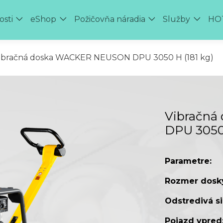
osti
eShop
Požičovňa náradia
Služby
HOT
ibračná doska WACKER NEUSON DPU 3050 H (181 kg)
Vibračn
DPU 3050 
Parametre:
Rozmer dosk
Odstredivá si
Pojazd vpred