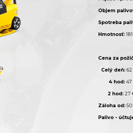
Objem palivo
Spotreba pali
Hmotnosť:
181
Cena za požič
Celý deň:
62
4 hod:
47
2 hod:
27
Záloha od:
50
Palivo - účtu