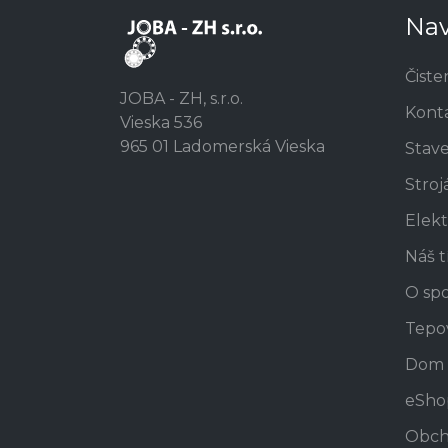
Nav
Čiste
JOBA - ZH, s.r.o.
Kont
Vieska 536
965 01 Ladomerská Vieska
Stav
Stroj
Elekt
Náš 
O spo
Tepo
Dom 
eSho
Obch