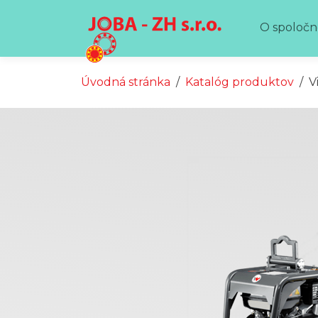
Preskočiť na obsah
Preskočiť na hlavné menu
O spoločn
Úvodná stránka
Katalóg produktov
V