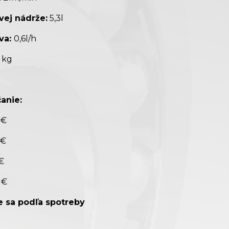
vej nádrže:
5,3l
va:
0,6l/h
 kg
anie:
 €
 €
 €
 €
je sa podľa spotreby