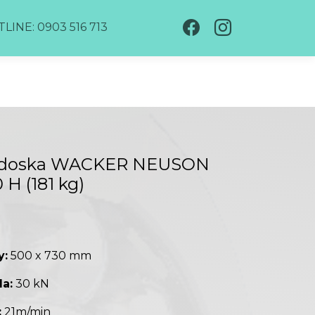
LINE: 0903 516 713
á doska WACKER NEUSON
H (181 kg)
y:
500 x 730 mm
la:
30 kN
:
21m/min