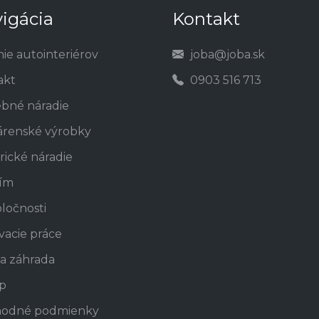
igácia
Kontakt
nie autointeriérov
joba@joba.sk
akt
0903 516 713
ebné náradie
árenské výrobky
rické náradie
tím
ločnosti
vacie práce
a záhrada
p
odné podmienky