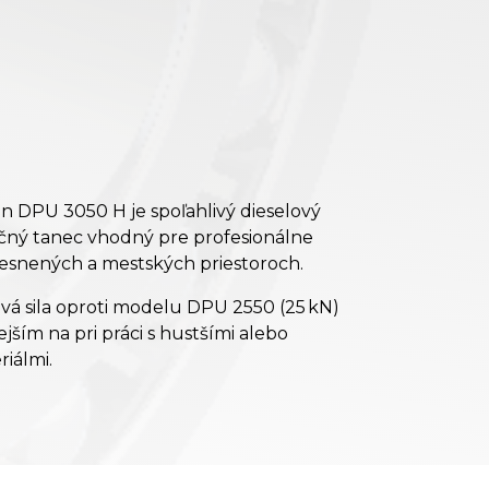
 DPU 3050 H je spoľahlivý dieselový
ačný tanec vhodný pre profesionálne
iesnených a mestských priestoroch.
ivá sila oproti modelu DPU 2550 (25 kN)
jším na pri práci s hustšími alebo
iálmi.