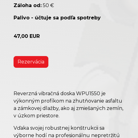
Záloha od:
50 €
Palivo - účtuje sa podľa spotreby
47,00 EUR
Rezervácia
Reverzná vibračná doska WPU1550 je
výkonným profíkom na zhutňovanie asfaltu
a zámkovej dlažby, ako aj zmiešaných zemín,
v úzkom priestore.
Vďaka svojej robustnej konštrukcii sa
výborne hodí na profesionálnu nepretržitú