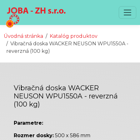
Preskočiť na obsah
Preskočiť na hlavné menu
Úvodná stránka
Katalóg produktov
Vibračná doska WACKER NEUSON WPU1550A -
reverzná (100 kg)
Vibračná doska WACKER
NEUSON WPU1550A - reverzná
(100 kg)
Parametre:
Rozmer dosky:
500 x 586 mm