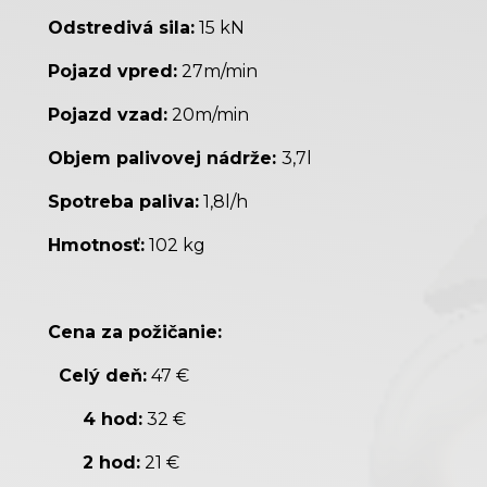
Odstredivá sila:
15 kN
Pojazd vpred:
27m/min
Pojazd vzad:
20m/min
Objem palivovej nádrže:
3,7l
Spotreba paliva:
1,8l/h
Hmotnosť:
102 kg
Cena za požičanie:
Celý deň:
47 €
4 hod:
32 €
2 hod:
21 €