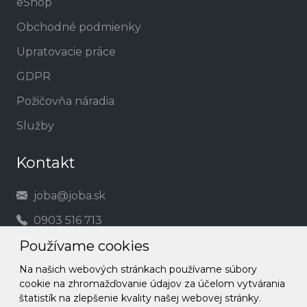
eShop
Obchodné podmienky
Upratovacie práce
GDPR
Požičovňa náradia
Služby
Kontakt
joba@joba.sk
0903 516 713
Používame cookies
Social
Na našich webových stránkach používame súbory
cookie na zhromažďovanie údajov za účelom vytvárania
Facebook
štatistík na zlepšenie kvality našej webovej stránky.