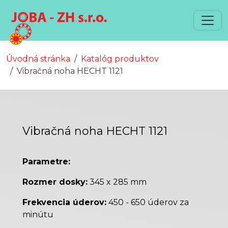
Preskočiť na obsah
Preskočiť na hlavné menu
Úvodná stránka
Katalóg produktov
Vibračná noha HECHT 1121
Vibračná noha HECHT 1121
Parametre:
Rozmer dosky:
345 x 285 mm
Frekvencia úderov:
450 - 650 úderov za
minútu