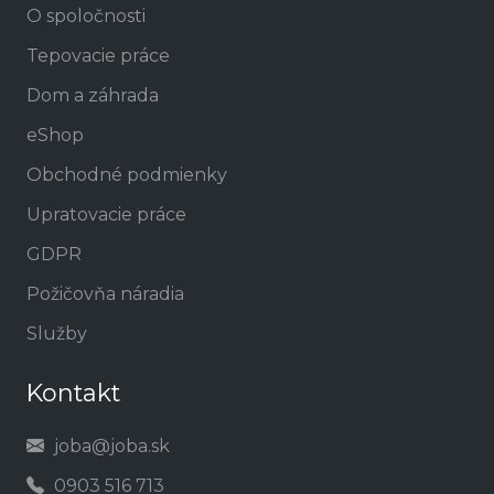
O spoločnosti
Tepovacie práce
Dom a záhrada
eShop
Obchodné podmienky
Upratovacie práce
GDPR
Požičovňa náradia
Služby
Kontakt
joba@joba.sk
0903 516 713