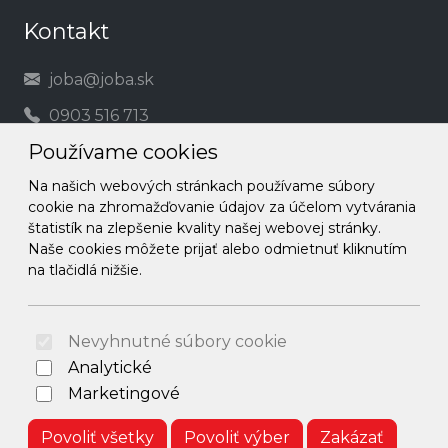
Kontakt
joba@joba.sk
0903 516 713
Používame cookies
Social
Na našich webových stránkach používame súbory
cookie na zhromažďovanie údajov za účelom vytvárania
Facebook
štatistík na zlepšenie kvality našej webovej stránky.
Naše cookies môžete prijať alebo odmietnuť kliknutím
Instagram
na tlačidlá nižšie.
© 2026 Arrabella s.r.o., mayabella s.r.o., Všetky práva
vyhradené.
Nevyhnutné súbory cookie
Analytické
Marketingové
Hosting:
- Web:
Povoliť všetky
Povoliť výber
Zakázať