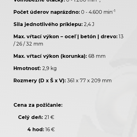
-1
Počet úderov naprázdno:
0 - 4.600 min
Sila jednotlivého príklepu:
2,4 J
Max. vŕtací výkon – oceľ | betón | drevo:
13
/ 26 / 32 mm
Max. vŕtací výkon (korunka):
68 mm
Hmotnosť:
2,9 kg
Rozmery (D x Š x V):
361 x 77 x 209 mm
Cena za požičanie:
Celý deň:
21 €
4 hod:
16 €