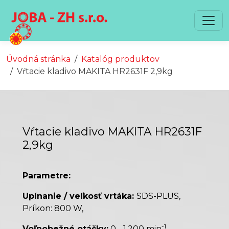
Preskočiť na obsah
Preskočiť na hlavné menu
Úvodná stránka
Katalóg produktov
Vŕtacie kladivo MAKITA HR2631F 2,9kg
Vŕtacie kladivo MAKITA HR2631F
2,9kg
Parametre:
Upínanie / veľkosť vrtáka:
SDS-PLUS,
Príkon: 800 W,
-1
Voľnobežné otáčky:
0 - 1.200 min
,